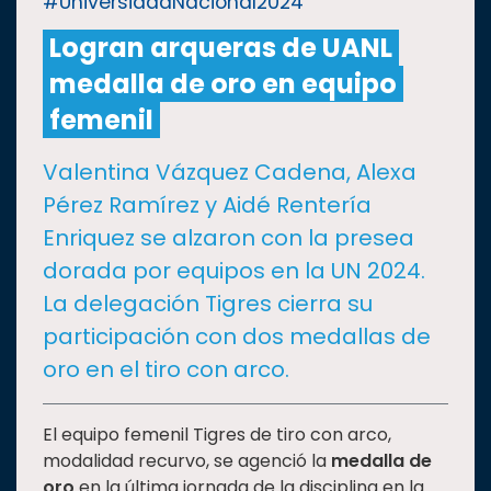
#UniversiadaNacional2024
Logran arqueras de UANL
CULTURA
medalla de oro en equipo
DEPORTES
femenil
Valentina Vázquez Cadena, Alexa
I+D+I
EXPERTOS
Pérez Ramírez y Aidé Rentería
Enriquez se alzaron con la presea
SALUD
dorada por equipos en la UN 2024.
La delegación Tigres cierra su
SUSTENTABILIDAD
participación con dos medallas de
oro en el tiro con arco.
TEMAS
El equipo femenil Tigres de tiro con arco,
Oferta
modalidad recurvo, se agenció la
medalla de
educativa
oro
en la última jornada de la disciplina en la