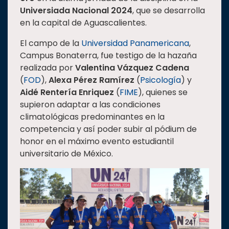
Universiada Nacional 2024
, que se desarrolla
Estudiantes
en la capital de Aguascalientes.
Rectoría
El campo de la
Universidad Panamericana
,
Investigación
Campus Bonaterra, fue testigo de la hazaña
Internacionalización
realizada por
Valentina Vázquez Cadena
(
FOD
),
Alexa Pérez Ramírez
(
Psicología
) y
Responsabilidad
Aidé Rentería Enriquez
(
FIME
), quienes se
social
supieron adaptar a las condiciones
Vinculación
climatológicas predominantes en la
Historia
competencia y así poder subir al pódium de
honor en el máximo evento estudiantil
Universiada
universitario de México.
Nacional