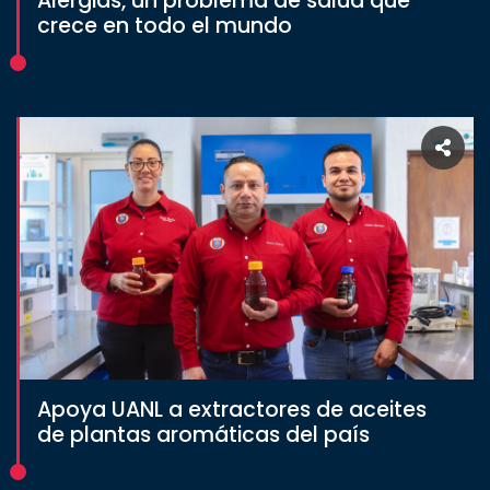
Alergias, un problema de salud que
crece en todo el mundo
Estudiantes
Rectoría
Investigación
Internacionalización
Responsabilidad
social
Vinculación
Historia
Universiada
Nacional
Apoya UANL a extractores de aceites
de plantas aromáticas del país