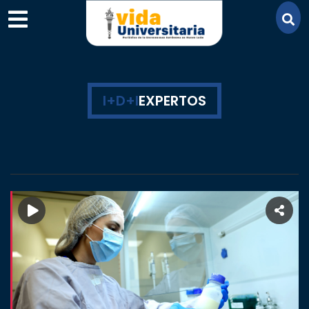
×
I+D+I
EXPERTOS
SECCIONES
ACADEMIA
CAMPUS
UANL
COMUNIDAD
UANL