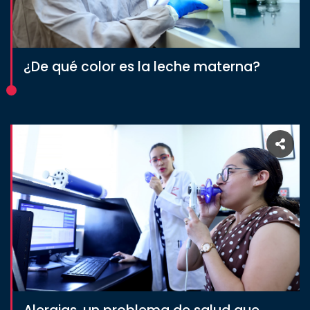
CULTURA
¿De qué color es la leche materna?
DEPORTES
I+D+I
EXPERTOS
SALUD
SUSTENTABILIDAD
TEMAS
Oferta
educativa