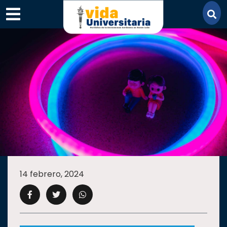
×
SECCIONES
ACADEMIA
14 febrero, 2024
CAMPUS
UANL
COMUNIDAD
UANL