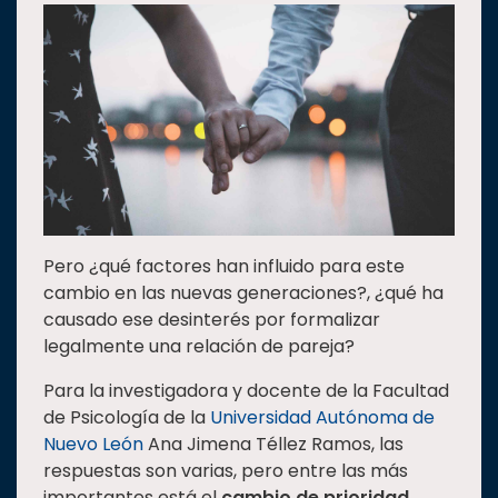
Estudiantes
Rectoría
Investigación
Internacionalización
Responsabilidad
social
Vinculación
Pero ¿qué factores han influido para este
Historia
cambio en las nuevas generaciones?, ¿qué ha
Universiada
causado ese desinterés por formalizar
Nacional
legalmente una relación de pareja?
Para la investigadora y docente de la Facultad
de Psicología de la
Universidad Autónoma de
Nuevo León
Ana Jimena Téllez Ramos, las
respuestas son varias, pero entre las más
importantes está el
cambio de prioridad