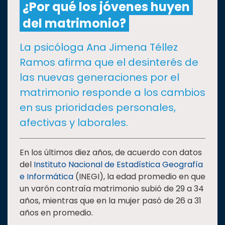
¿Por qué los jóvenes huyen
del matrimonio?
CULTURA
La psicóloga Ana Jimena Téllez
DEPORTES
Ramos afirma que el desinterés de
las nuevas generaciones por el
I+D+I
EXPERTOS
matrimonio responde a los cambios
en sus prioridades personales,
SALUD
afectivas y laborales.
SUSTENTABILIDAD
En los últimos diez años, de acuerdo con datos
del
Instituto Nacional de Estadística Geografía
e Informática
(INEGI), la edad promedio en que
TEMAS
un varón contraía matrimonio subió de 29 a 34
años, mientras que en la mujer pasó de 26 a 31
Oferta
años en promedio.
educativa