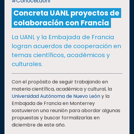
#ConoceLaUni
Concreta UANL proyectos de
CULTURA
colaboración con Francia
DEPORTES
La UANL y la Embajada de Francia
logran acuerdos de cooperación en
I+D+I
EXPERTOS
temas científicos, académicos y
culturales.
SALUD
Con el propósito de seguir trabajando en
SUSTENTABILIDAD
materia científica, académica y cultural, la
Universidad Autónoma de Nuevo León
y la
Embajada de Francia en Monterrey
TEMAS
sostuvieron una reunión para abordar algunas
propuestas y buscar formalizarlas en
diciembre de este año.
Oferta
educativa