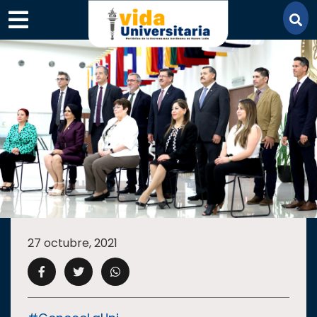
×
SECCIONES
ACADEMIA
27 octubre, 2021
CAMPUS
UANL
COMUNIDAD
UANL