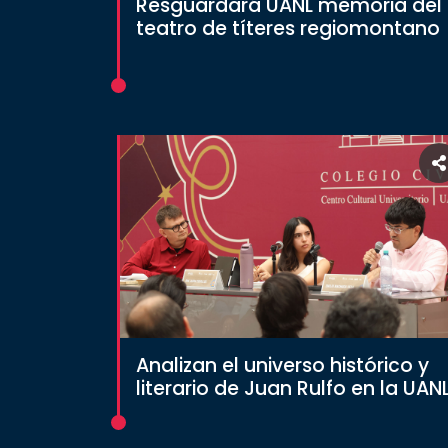
Resguardará UANL memoria del
social
teatro de títeres regiomontano
Vinculación
Historia
Universiada
Nacional
Analizan el universo histórico y
literario de Juan Rulfo en la UAN