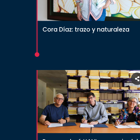
SALUD
Cora Díaz: trazo y naturaleza
SUSTENTABILIDAD
TEMAS
Oferta
educativa
Estudiantes
Rectoría
Investigación
Internacionalización
Responsabilidad