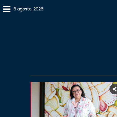
×
6 agosto, 2026
SECCIONES
ACADEMIA
CAMPUS
UANL
COMUNIDAD
UANL
CULTURA
DEPORTES
I+D+I
EXPERTOS