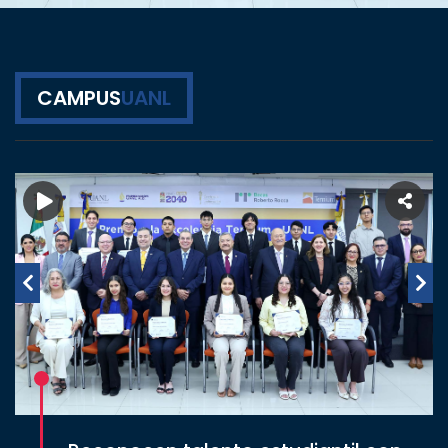
CULTURA
CAMPUS
UANL
DEPORTES
I+D+I
EXPERTOS
SALUD
SUSTENTABILIDAD
TEMAS
Oferta
educativa