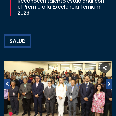
Reconocen talento estudiantil con
el Premio a la Excelencia Ternium
Estudiantes
2026
Rectoría
Investigación
Internacionalización
SALUD
Responsabilidad
social
Vinculación
Historia
Universiada
Nacional