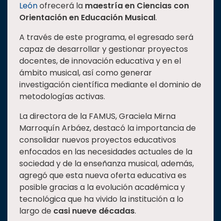
León
ofrecerá la
maestría en Ciencias con
Estudiantes
Orientación en Educación Musical
.
Rectoría
A través de este programa, el egresado será
Investigación
capaz de desarrollar y gestionar proyectos
docentes, de innovación educativa y en el
Internacionalización
ámbito musical, así como generar
Responsabilidad
investigación científica mediante el dominio de
social
metodologías activas.
Vinculación
La directora de la FAMUS, Graciela Mirna
Historia
Marroquín Arbáez, destacó la importancia de
consolidar nuevos proyectos educativos
Universiada
enfocados en las necesidades actuales de la
Nacional
sociedad y de la enseñanza musical, además,
agregó que esta nueva oferta educativa es
posible gracias a la evolución académica y
tecnológica que ha vivido la institución a lo
largo de
casi nueve décadas
.