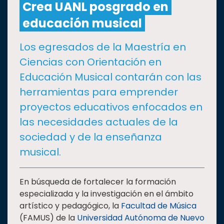
Crea UANL posgrado en
educación musical
CULTURA
Los egresados de la Maestría en
DEPORTES
Ciencias con Orientación en
Educación Musical contarán con las
I+D+I
EXPERTOS
herramientas para emprender
proyectos educativos enfocados en
SALUD
las necesidades actuales de la
sociedad y de la enseñanza
SUSTENTABILIDAD
musical.
TEMAS
En búsqueda de fortalecer la formación
especializada y la investigación en el ámbito
artístico y pedagógico, la
Facultad de Música
Oferta
(FAMUS) de la
Universidad Autónoma de Nuevo
educativa