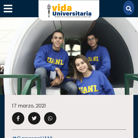
×
SECCIONES
ACADEMIA
17 marzo, 2021
CAMPUS
UANL
COMUNIDAD
UANL