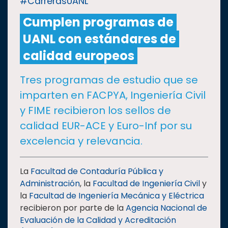
#CarrerasUANL
Cumplen programas de
CULTURA
UANL con estándares de
DEPORTES
calidad europeos
Tres programas de estudio que se
I+D+I
EXPERTOS
imparten en FACPYA, Ingeniería Civil
y FIME recibieron los sellos de
SALUD
calidad EUR-ACE y Euro-Inf por su
excelencia y relevancia.
SUSTENTABILIDAD
La
Facultad de Contaduría Pública y
Administración
, la
Facultad de Ingeniería Civil
y
TEMAS
la
Facultad de Ingeniería Mecánica y Eléctrica
recibieron por parte de la
Agencia Nacional de
Oferta
Evaluación de la Calidad y Acreditación
educativa