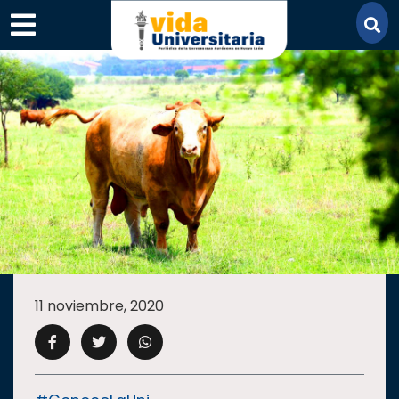
×
SECCIONES
ACADEMIA
11 noviembre, 2020
CAMPUS
UANL
COMUNIDAD
UANL