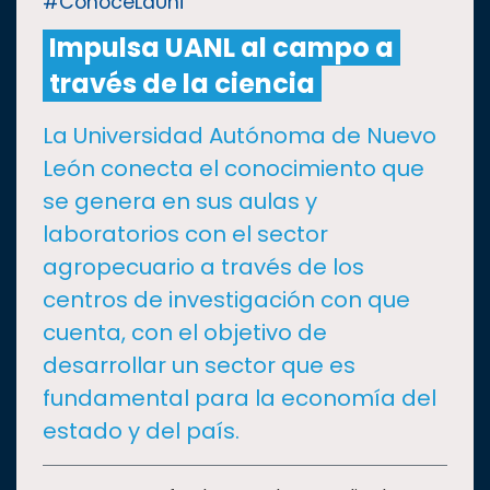
#ConoceLaUni
Impulsa UANL al campo a
CULTURA
través de la ciencia
DEPORTES
La Universidad Autónoma de Nuevo
León conecta el conocimiento que
I+D+I
EXPERTOS
se genera en sus aulas y
laboratorios con el sector
SALUD
agropecuario a través de los
centros de investigación con que
SUSTENTABILIDAD
cuenta, con el objetivo de
desarrollar un sector que es
TEMAS
fundamental para la economía del
estado y del país.
Oferta
educativa