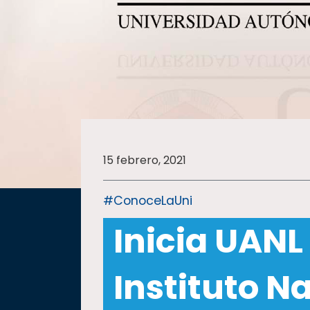
SALUD
SUSTENTABILIDAD
TEMAS
15 febrero, 2021
Oferta
educativa
#ConoceLaUni
Estudiantes
Inicia UANL
Rectoría
Investigación
Instituto N
Internacionalización
Responsabilidad