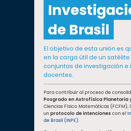
social
Investigaci
Vinculación
de Brasil
Historia
Universiada
Nacional
El objetivo de esta unión es 
en la carga útil de un satélite
conjuntas de investigación e
docentes.
Para contribuir al proceso de consolid
Posgrado en Astrofísica Planetaria 
Ciencias Físico Matemáticas (FCFM), 
un
protocolo de intenciones
con el
I
de Brasil (INPE)
.