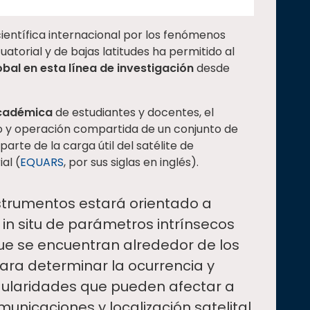
científica internacional por los fenómenos
torial y de bajas latitudes ha permitido al
obal en esta línea de investigación
desde
académica
de estudiantes y docentes, el
o y operación compartida de un conjunto de
arte de la carga útil del satélite de
al (
EQUARS
, por sus siglas en inglés).
strumentos estará orientado a
 in situ de parámetros intrínsecos
que se encuentran alrededor de los
para determinar la ocurrencia y
egularidades que pueden afectar a
unicaciones y localización satelital,