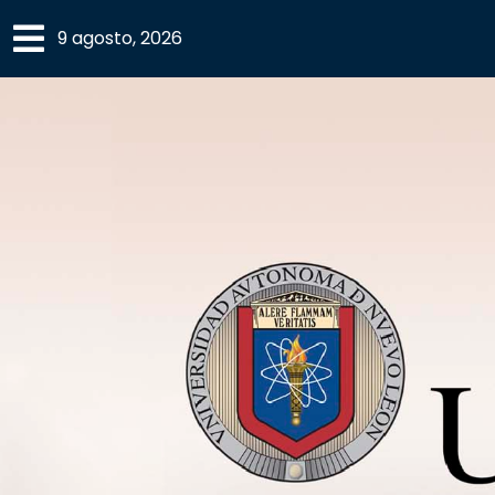
×
9 agosto, 2026
SECCIONES
ACADEMIA
CAMPUS
UANL
COMUNIDAD
UANL
CULTURA
DEPORTES
I+D+I
EXPERTOS