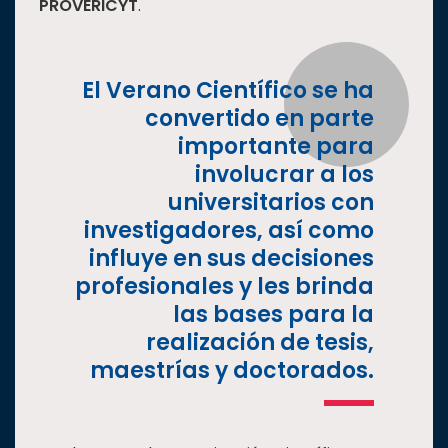
PROVERICYT
.
Estudiantes
Rectoría
El Verano Científico se ha
Investigación
convertido en parte
Internacionalización
importante para
Responsabilidad
involucrar a los
social
universitarios con
Vinculación
investigadores, así como
Historia
influye en sus decisiones
profesionales y les brinda
Universiada
Nacional
las bases para la
realización de tesis,
maestrías y doctorados.