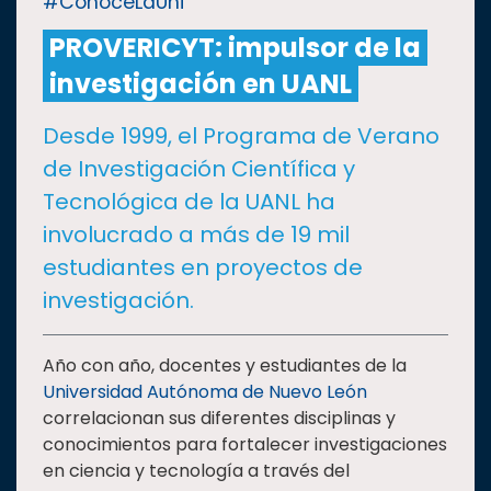
#ConoceLaUni
PROVERICYT: impulsor de la
CULTURA
investigación en UANL
DEPORTES
Desde 1999, el Programa de Verano
de Investigación Científica y
I+D+I
EXPERTOS
Tecnológica de la UANL ha
involucrado a más de 19 mil
SALUD
estudiantes en proyectos de
investigación.
SUSTENTABILIDAD
Año con año, docentes y estudiantes de la
Universidad Autónoma de Nuevo León
TEMAS
correlacionan sus diferentes disciplinas y
conocimientos para fortalecer investigaciones
Oferta
en ciencia y tecnología a través del
educativa