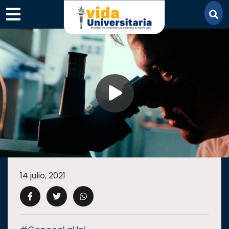
×
SECCIONES
ACADEMIA
14 julio, 2021
CAMPUS
UANL
COMUNIDAD
UANL