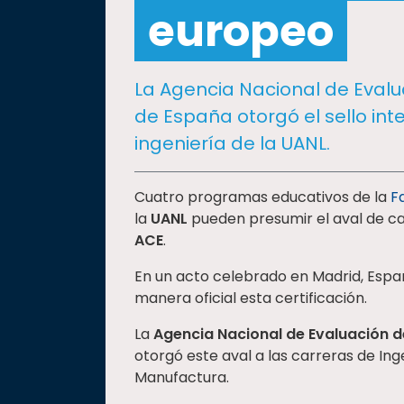
social
europeo
Vinculación
Historia
La Agencia Nacional de Evalu
Universiada
de España otorgó el sello in
Nacional
ingeniería de la UANL.
Cuatro programas educativos de la
F
la
UANL
pueden presumir el aval de ca
ACE
.
En un acto celebrado en Madrid, Espa
manera oficial esta certificación.
La
Agencia Nacional de Evaluación d
otorgó este aval a las carreras de Ing
Manufactura.