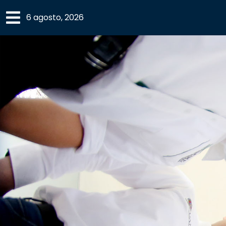
×
6 agosto, 2026
SECCIONES
ACADEMIA
CAMPUS
UANL
COMUNIDAD
UANL
CULTURA
DEPORTES
I+D+I
EXPERTOS