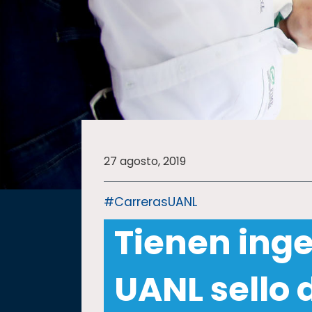
SALUD
SUSTENTABILIDAD
TEMAS
27 agosto, 2019
Oferta
educativa
#CarrerasUANL
Estudiantes
Tienen inge
Rectoría
Investigación
UANL sello 
Internacionalización
Responsabilidad