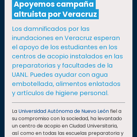
Apoyemos campaña
altruista por Veracruz
CULTURA
Los damnificados por las
DEPORTES
inundaciones en Veracruz esperan
el apoyo de los estudiantes en los
I+D+I
EXPERTOS
centros de acopio instalados en las
preparatorias y facultades de la
SALUD
UANL. Puedes ayudar con agua
embotellada, alimentos enlatados
SUSTENTABILIDAD
y artículos de higiene personal.
TEMAS
La
Universidad Autónoma de Nuevo León
fiel a
su compromiso con la sociedad, ha levantado
un centro de acopio en Ciudad Universitaria,
Oferta
así como en todas las escuelas preparatoria y
educativa