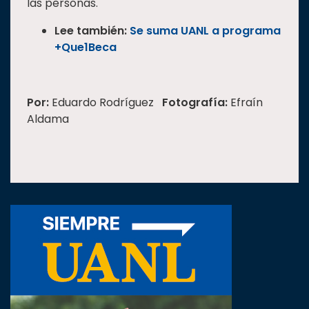
las personas.
Lee también:
Se suma UANL a programa
+Que1Beca
Por:
Eduardo Rodríguez
Fotografía:
Efraín
Aldama