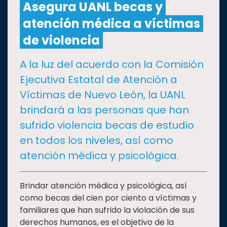
Asegura UANL becas y
atención médica a víctimas
CULTURA
de violencia
DEPORTES
A la luz del acuerdo con la Comisión
Ejecutiva Estatal de Atención a
I+D+I
EXPERTOS
Víctimas de Nuevo León, la UANL
brindará a las personas que han
SALUD
sufrido violencia becas de estudio
en todos los niveles, así como
SUSTENTABILIDAD
atención médica y psicológica.
TEMAS
Brindar atención médica y psicológica, así
como becas del cien por ciento a víctimas y
familiares que han sufrido la violación de sus
Oferta
derechos humanos, es el objetivo de la
educativa