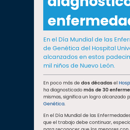
diagnóstic
social
Vinculación
enfermedad
Historia
Universiada
En el Día Mundial de las En
Nacional
de Genética del Hospital Uni
alcanzados en estos padecim
mil niños de Nuevo León.
En poco más de
dos décadas
el
Hospi
ha diagnosticado
más de 30 enferme
mismas, significa un logro alcanzado p
Genética
.
En el Día Mundial de las Enfermedades
que el trabajo debe continuar, especia
para reconocer que los menores con 