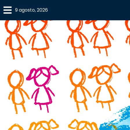
×
9 agosto, 2026
SECCIONES
ACADEMIA
CAMPUS
UANL
COMUNIDAD
UANL
CULTURA
DEPORTES
I+D+I
EXPERTOS