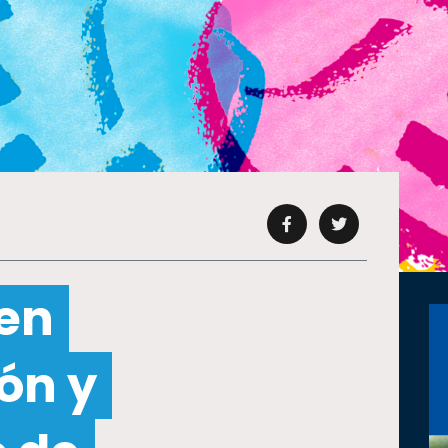
en
ión y