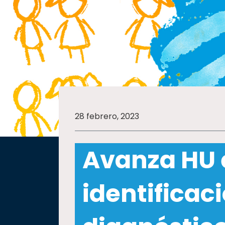
SALUD
SUSTENTABILIDAD
TEMAS
28 febrero, 2023
Oferta
educativa
Avanza HU 
Estudiantes
Rectoría
identificac
Investigación
Internacionalización
Responsabilidad