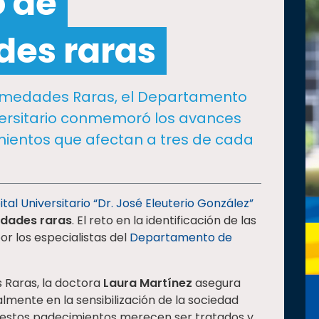
o de
es raras
fermedades Raras, el Departamento
versitario conmemoró los avances
ientos que afectan a tres de cada
tal Universitario “Dr. José Eleuterio González”
dades raras
. El reto en la identificación de las
or los especialistas del
Departamento de
 Raras, la doctora
Laura Martínez
asegura
lmente en la sensibilización de la sociedad
estos padecimientos merecen ser tratados y