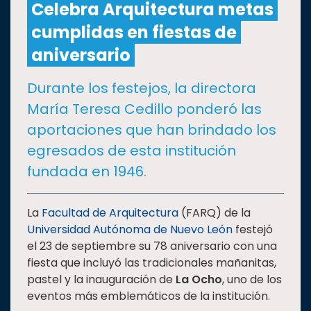
Celebra Arquitectura metas
cumplidas en fiestas de
CULTURA
aniversario
DEPORTES
Durante los festejos, la directora
María Teresa Cedillo ponderó las
I+D+I
EXPERTOS
aportaciones que han brindado los
egresados de esta institución
SALUD
fundada en 1946.
SUSTENTABILIDAD
La
Facultad de Arquitectura
(FARQ) de la
Universidad Autónoma de Nuevo León
festejó
el 23 de septiembre su 78 aniversario con una
TEMAS
fiesta que incluyó las tradicionales mañanitas,
pastel y la inauguración de
La Ocho
, uno de los
Oferta
eventos más emblemáticos de la institución.
educativa