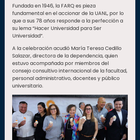
Fundada en 1946, la FARQ es pieza
Estudiantes
fundamental en el accionar de la UANL, por lo
Rectoría
que a sus 78 años responde a la perfección a
su lema “Hacer Universidad para Ser
Investigación
Universidad”.
Internacionalización
A la celebración acudió María Teresa Cedillo
Responsabilidad
Salazar, directora de la dependencia, quien
social
estuvo acompañada por miembros del
Vinculación
consejo consultivo internacional de la facultad,
personal administrativo, docentes y público
Historia
universitario.
Universiada
Nacional