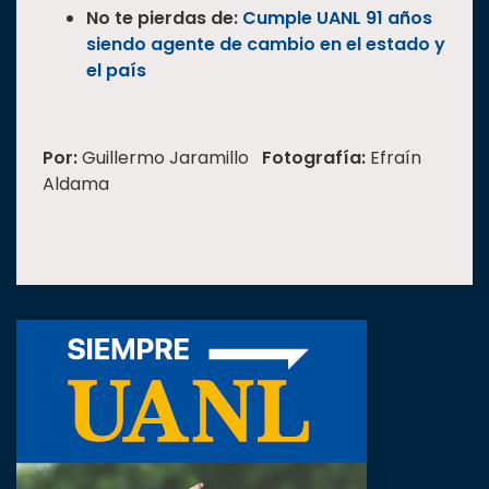
No te pierdas de:
Cumple UANL 91 años
siendo agente de cambio en el estado y
el país
Por:
Guillermo Jaramillo
Fotografía:
Efraín
Aldama