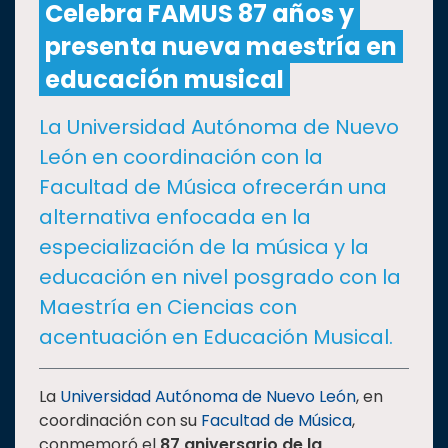
Celebra FAMUS 87 años y
presenta nueva maestría en
CULTURA
educación musical
DEPORTES
La Universidad Autónoma de Nuevo
León en coordinación con la
I+D+I
EXPERTOS
Facultad de Música ofrecerán una
alternativa enfocada en la
SALUD
especialización de la música y la
educación en nivel posgrado con la
SUSTENTABILIDAD
Maestría en Ciencias con
acentuación en Educación Musical.
TEMAS
La
Universidad Autónoma de Nuevo León
, en
Oferta
coordinación con su
Facultad de Música
,
educativa
conmemoró el
87 aniversario
de la