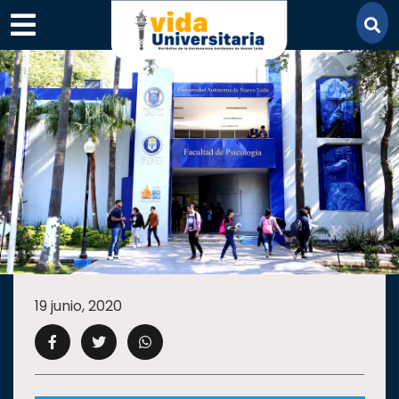
×
SECCIONES
ACADEMIA
19 junio, 2020
CAMPUS
UANL
COMUNIDAD
UANL