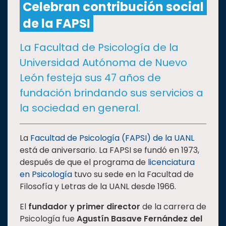
Celebran contribución social
de la FAPSI
CULTURA
La Facultad de Psicología de la
DEPORTES
Universidad Autónoma de Nuevo
León festeja sus 47 años de
I+D+I
EXPERTOS
fundación brindando sus servicios a
la sociedad en general.
SALUD
La
Facultad de Psicología (FAPSI) de la UANL
SUSTENTABILIDAD
está de aniversario. La FAPSI se fundó en 1973,
después de que el programa de
licenciatura
en Psicología
tuvo su sede en la Facultad de
TEMAS
Filosofía y Letras de la UANL desde 1966.
El
fundador y primer director
de la carrera de
Oferta
Psicología fue
Agustín Basave Fernández del
educativa