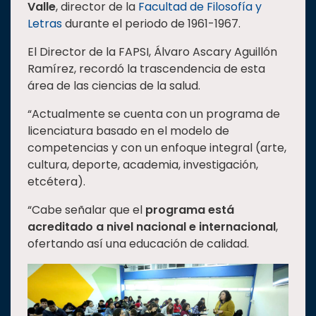
Valle
, director de la
Facultad de Filosofía y
Estudiantes
Letras
durante el periodo de 1961-1967.
Rectoría
El Director de la FAPSI, Álvaro Ascary Aguillón
Investigación
Ramírez, recordó la trascendencia de esta
área de las ciencias de la salud.
Internacionalización
“Actualmente se cuenta con un programa de
Responsabilidad
social
licenciatura basado en el modelo de
competencias y con un enfoque integral (arte,
Vinculación
cultura, deporte, academia, investigación,
Historia
etcétera).
Universiada
“Cabe señalar que el
programa está
Nacional
acreditado a nivel nacional e internacional
,
ofertando así una educación de calidad.