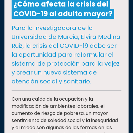
¿Cómo afecta la crisis del
COVID-19 al adulto mayor?
CULTURA
Para la investigadora de la
DEPORTES
Universidad de Murcia, Elvira Medina
Ruiz, la crisis del COVID-19 debe ser
I+D+I
EXPERTOS
la oportunidad para reformular el
sistema de protección para la vejez
SALUD
y crear un nuevo sistema de
atención social y sanitario.
SUSTENTABILIDAD
Con una caída de la ocupación y la
modificación de ambientes laborales, el
TEMAS
aumento de riesgo de pobreza, un mayor
sentimiento de soledad social y la inseguridad
Oferta
y el miedo son algunas de las formas en las
educativa