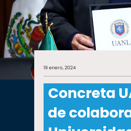
SALUD
SUSTENTABILIDAD
TEMAS
19 enero, 2024
Oferta
educativa
Concreta U
Estudiantes
Rectoría
de colabor
Investigación
Internacionalización
Responsabilidad