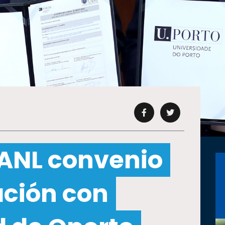
ANL convenio
ación con