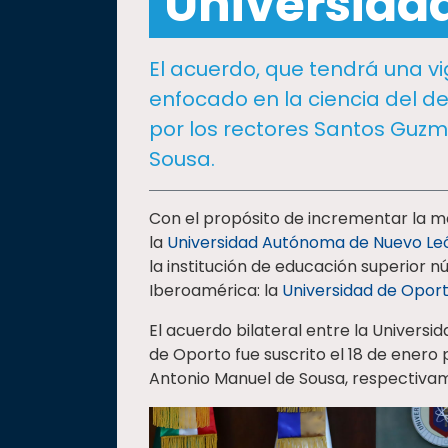
Universida
social
Vinculación
El acuerdo, que tendrá una vi
Historia
enfocado en la ciencia del de
Universiada
por los rectores Santos Guz
Nacional
Sousa.
Con el propósito de incrementar la m
la
Universidad Autónoma de Nuevo Le
la institución de educación superior n
Iberoamérica: la
Universidad de Opor
El acuerdo bilateral entre la Univers
de Oporto fue suscrito el 18 de enero
Antonio Manuel de Sousa, respectiva