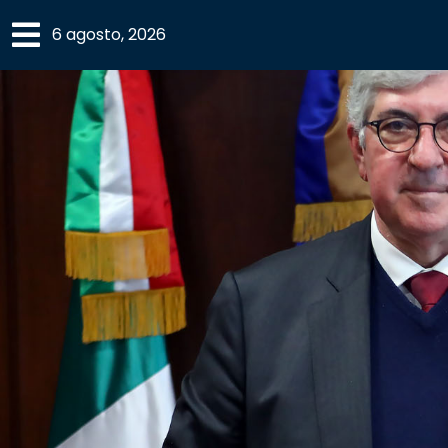
×
6 agosto, 2026
SECCIONES
ACADEMIA
CAMPUS
UANL
COMUNIDAD
UANL
CULTURA
DEPORTES
I+D+I
EXPERTOS