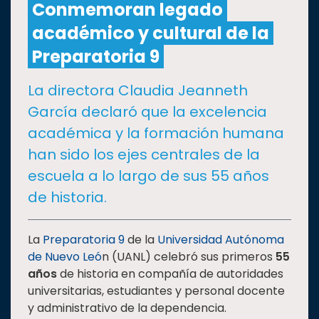
Conmemoran legado
académico y cultural de la
CULTURA
Preparatoria 9
DEPORTES
La directora Claudia Jeanneth
García declaró que la excelencia
I+D+I
EXPERTOS
académica y la formación humana
han sido los ejes centrales de la
SALUD
escuela a lo largo de sus 55 años
de historia.
SUSTENTABILIDAD
La
Preparatoria 9
de la
Universidad Autónoma
de Nuevo Leó
n (UANL) celebró sus primeros
55
TEMAS
años
de historia en compañía de autoridades
universitarias, estudiantes y personal docente
Oferta
y administrativo de la dependencia.
educativa