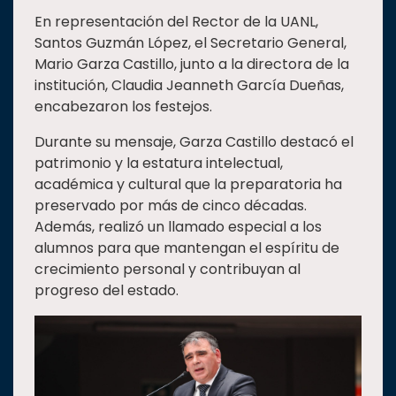
En representación del Rector de la UANL,
Estudiantes
Santos Guzmán López, el Secretario General,
Rectoría
Mario Garza Castillo, junto a la directora de la
Investigación
institución, Claudia Jeanneth García Dueñas,
encabezaron los festejos.
Internacionalización
Durante su mensaje, Garza Castillo destacó el
Responsabilidad
social
patrimonio y la estatura intelectual,
académica y cultural que la preparatoria ha
Vinculación
preservado por más de cinco décadas.
Historia
Además, realizó un llamado especial a los
alumnos para que mantengan el espíritu de
Universiada
crecimiento personal y contribuyan al
Nacional
progreso del estado.