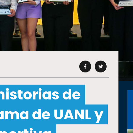
istorias de
rama de UANL y