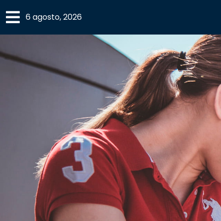
×
6 agosto, 2026
SECCIONES
ACADEMIA
CAMPUS
UANL
COMUNIDAD
UANL
CULTURA
DEPORTES
I+D+I
EXPERTOS