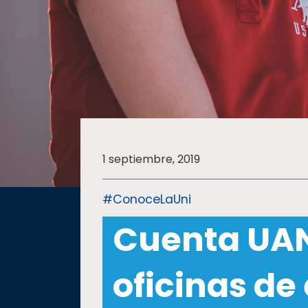
SALUD
SUSTENTABILIDAD
TEMAS
1 septiembre, 2019
Oferta
educativa
#ConoceLaUni
Estudiantes
Cuenta UAN
Rectoría
Investigación
oficinas de
Internacionalización
Responsabilidad