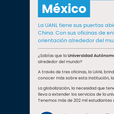
social
México
Vinculación
Historia
La UANL tiene sus puertas abi
Universiada
China. Con sus oficinas de en
Nacional
orientación alrededor del mu
¿Sabías que la
Universidad Autónom
alrededor del mundo?
A través de tres oficinas, la
UANL brind
conocer más sobre esta Institución, 
La globalización, la necesidad que te
lleva a extender los servicios de la u
Tenemos más de 202 mil estudiantes r