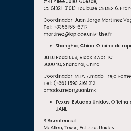
#41 Allée Jules Guesde,
CS 61321-31013 Toulouse CEDEX 6, Fran
Coordinador: Juan Jorge Martínez Ve
Tel.: +3356155-6717
martinez@laplace.univ-tlse.fr
Shanghái, China
.
Oficina de re
Jú Lù Road 568, Block 3 Apt. 1C
200040, Shanghái, China
Coordinador: M.I.A. Amado Trejo Rom
Tel.: (+86) 1590 2161 212
amado.trejor@uanl.mx
Texas, Estados Unidos.
Oficina
UANL
S Bicentennial
McAllen, Texas, Estados Unidos