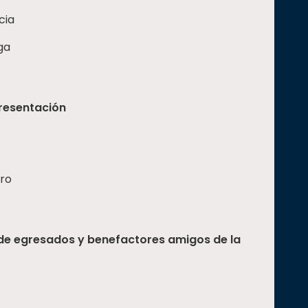
cia
ga
presentación
ero
 de egresados y benefactores amigos de la