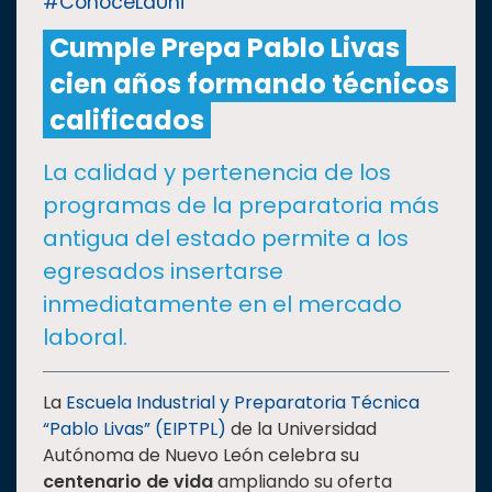
#ConoceLaUni
Cumple Prepa Pablo Livas
CULTURA
cien años formando técnicos
DEPORTES
calificados
La calidad y pertenencia de los
I+D+I
EXPERTOS
programas de la preparatoria más
antigua del estado permite a los
SALUD
egresados insertarse
inmediatamente en el mercado
SUSTENTABILIDAD
laboral.
TEMAS
La
Escuela Industrial y Preparatoria Técnica
“Pablo Livas” (EIPTPL)
de la Universidad
Autónoma de Nuevo León celebra su
Oferta
centenario de vida
ampliando su oferta
educativa