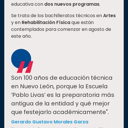
educativa con
dos nuevos programas
.
Estudiantes
Se trata de los bachilleratos técnicos en
Artes
Rectoría
y en
Rehabilitación Física
que están
Investigación
contemplados para comenzar en agosto de
este año.
Internacionalización
“
Responsabilidad
social
Vinculación
Historia
Son 100 años de educación técnica
Universiada
en Nuevo León, porque la Escuela
Nacional
‘Pablo Livas’ es la preparatoria más
antigua de la entidad y qué mejor
que festejarlo académicamente".
Gerardo Gustavo Morales Garza