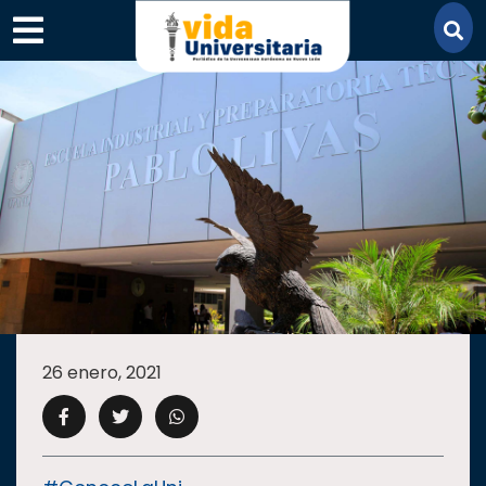
×
SECCIONES
ACADEMIA
26 enero, 2021
CAMPUS
UANL
COMUNIDAD
UANL