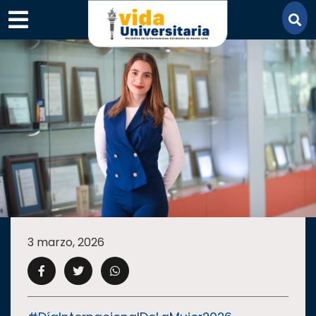
×
SECCIONES
ACADEMIA
3 marzo, 2026
CAMPUS
UANL
COMUNIDAD
UANL