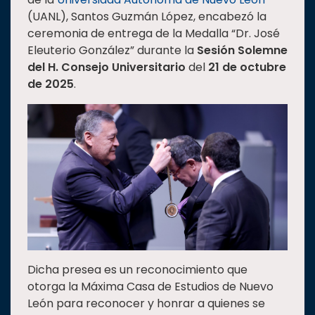
(UANL), Santos Guzmán López, encabezó la
Estudiantes
ceremonia de entrega de la Medalla “Dr. José
Rectoría
Eleuterio González” durante la
Sesión Solemne
Investigación
del H. Consejo Universitario
del
21 de octubre
de 2025
.
Internacionalización
Responsabilidad
social
Vinculación
Historia
Universiada
Nacional
Dicha presea es un reconocimiento que
otorga la Máxima Casa de Estudios de Nuevo
León para reconocer y honrar a quienes se