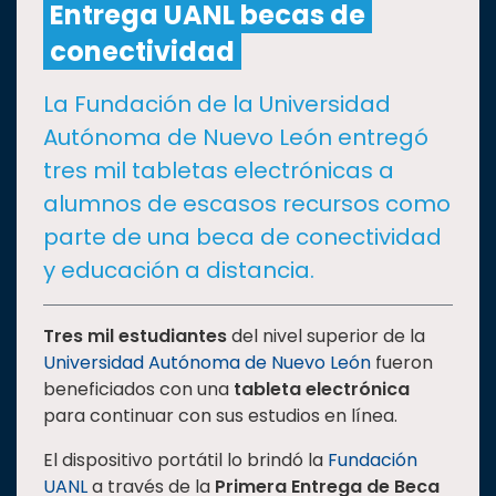
Entrega UANL becas de
conectividad
CULTURA
La Fundación de la Universidad
DEPORTES
Autónoma de Nuevo León entregó
tres mil tabletas electrónicas a
I+D+I
EXPERTOS
alumnos de escasos recursos como
parte de una beca de conectividad
SALUD
y educación a distancia.
SUSTENTABILIDAD
Tres mil estudiantes
del nivel superior de la
Universidad Autónoma de Nuevo León
fueron
beneficiados con una
tableta electrónica
TEMAS
para continuar con sus estudios en línea.
El dispositivo portátil lo brindó la
Fundación
Oferta
UANL
a través de la
Primera Entrega de Beca
educativa