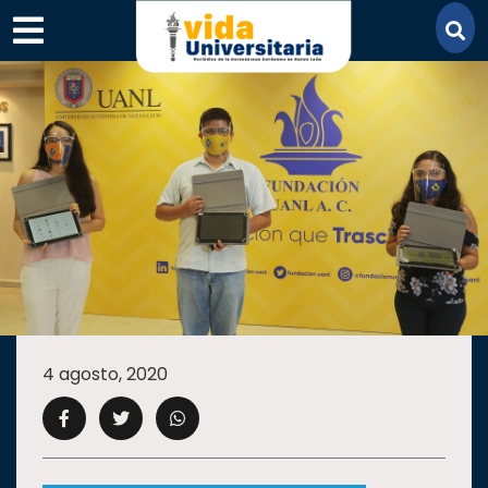
×
SECCIONES
ACADEMIA
4 agosto, 2020
CAMPUS
UANL
COMUNIDAD
UANL