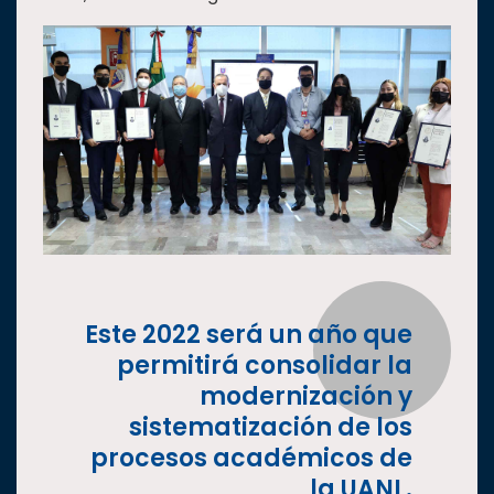
Este 2022 será un año que
permitirá consolidar la
modernización y
sistematización de los
procesos académicos de
la UANL.