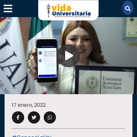
×
SECCIONES
ACADEMIA
17 enero, 2022
CAMPUS
UANL
COMUNIDAD
UANL