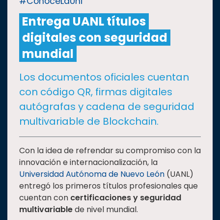
#ConoceLaUni
Entrega UANL títulos
CULTURA
digitales con seguridad
DEPORTES
mundial
Los documentos oficiales cuentan
I+D+I
EXPERTOS
con código QR, firmas digitales
autógrafas y cadena de seguridad
SALUD
multivariable de Blockchain.
SUSTENTABILIDAD
Con la idea de refrendar su compromiso con la
innovación e internacionalización, la
Universidad Autónoma de Nuevo León
(UANL)
TEMAS
entregó los primeros títulos profesionales que
cuentan con
certificaciones y seguridad
Oferta
multivariable
de nivel mundial.
educativa