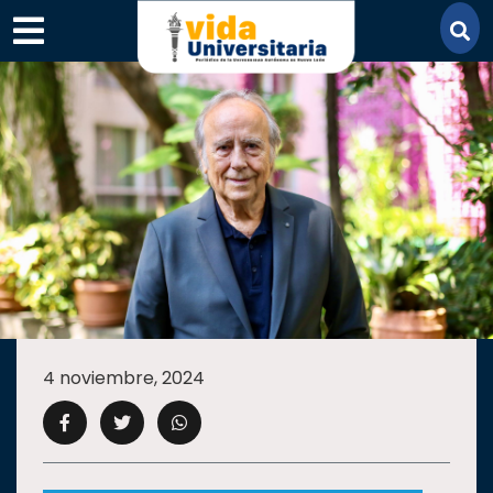
×
SECCIONES
ACADEMIA
4 noviembre, 2024
CAMPUS
UANL
COMUNIDAD
UANL