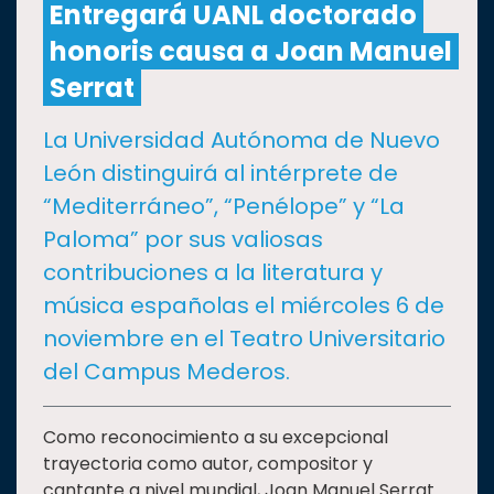
Entregará UANL doctorado
honoris causa a Joan Manuel
CULTURA
Serrat
DEPORTES
La Universidad Autónoma de Nuevo
León distinguirá al intérprete de
I+D+I
EXPERTOS
“Mediterráneo”, “Penélope” y “La
Paloma” por sus valiosas
SALUD
contribuciones a la literatura y
música españolas el miércoles 6 de
SUSTENTABILIDAD
noviembre en el Teatro Universitario
del Campus Mederos.
TEMAS
Como reconocimiento a su excepcional
Oferta
trayectoria como autor, compositor y
educativa
cantante a nivel mundial, Joan Manuel Serrat