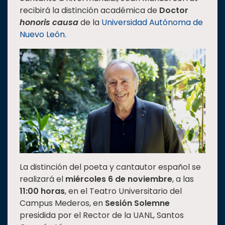
recibirá la distinción académica de
Doctor
Estudiantes
honoris causa
de la
Universidad Autónoma de
Rectoría
Nuevo León
.
Investigación
Internacionalización
Responsabilidad
social
Vinculación
Historia
Universiada
Nacional
La distinción del poeta y cantautor español se
realizará el
miércoles 6 de noviembre
, a las
11:00 horas
, en el Teatro Universitario del
Campus Mederos, en
Sesión Solemne
presidida por el Rector de la UANL, Santos