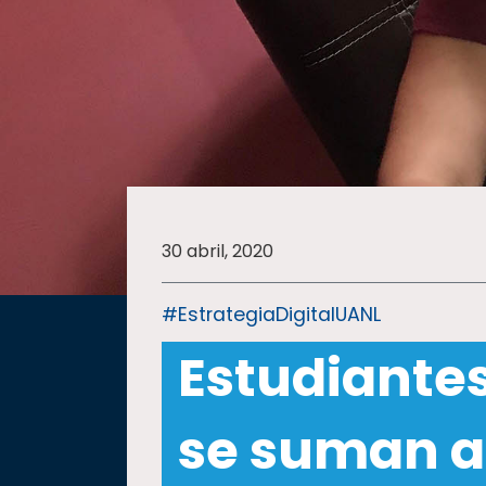
SALUD
SUSTENTABILIDAD
TEMAS
30 abril, 2020
Oferta
educativa
#EstrategiaDigitalUANL
Estudiantes
Estudiante
Rectoría
Investigación
se suman a
Internacionalización
Responsabilidad