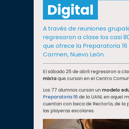
social
Digital
Vinculación
Historia
A través de reuniones grupale
Universiada
regresaron a clase los casi 8
Nacional
que ofrece la Preparatoria 16
Carmen, Nuevo León.
El sábado 25 de abril regresaron a cla
mixta
que cursan en el Centro Comuni
Los 77 alumnos cursan un
modelo edu
Preparatoria 16
de la UANL en aquel m
cuentan con beca de Rectoría, de la pr
las playeras escolares.