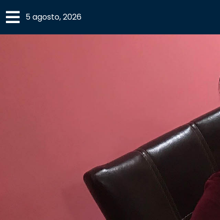
×
5 agosto, 2026
SECCIONES
ACADEMIA
CAMPUS
UANL
COMUNIDAD
UANL
CULTURA
DEPORTES
I+D+I
EXPERTOS