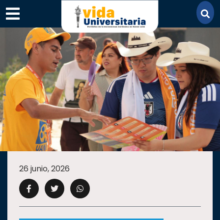
×
SECCIONES
ACADEMIA
26 junio, 2026
CAMPUS
UANL
COMUNIDAD
UANL