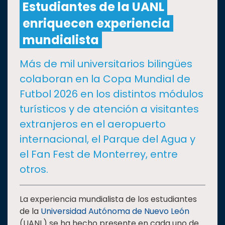
Estudiantes de la UANL
enriquecen experiencia
CULTURA
mundialista
DEPORTES
Más de mil universitarios bilingües
colaboran en la Copa Mundial de
I+D+I
EXPERTOS
Futbol 2026 en los distintos módulos
turísticos y de atención a visitantes
SALUD
extranjeros en el aeropuerto
internacional, el Parque del Agua y
SUSTENTABILIDAD
el Fan Fest de Monterrey, entre
otros.
TEMAS
La experiencia mundialista de los estudiantes
Oferta
de la
Universidad Autónoma de Nuevo León
educativa
(UANL) se ha hecho presente en cada uno de