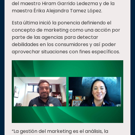
del maestro Hiram Garrido Ledezma y de la
Estudiantes
maestra Érika Alejandra Tamez López.
Rectoría
Esta última inició la ponencia definiendo el
Investigación
concepto de marketing como una acción por
parte de las agencias para detectar
Internacionalización
debilidades en los consumidores y así poder
Responsabilidad
aprovechar situaciones con fines específicos.
social
Vinculación
Historia
Universiada
Nacional
“La gestión del marketing es el análisis, la