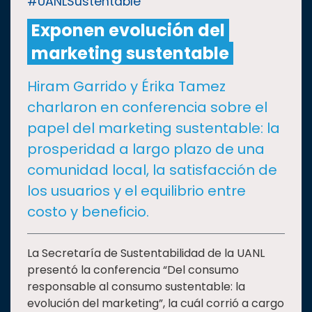
#UANLSustentable
Exponen evolución del
CULTURA
marketing sustentable
DEPORTES
Hiram Garrido y Érika Tamez
charlaron en conferencia sobre el
I+D+I
EXPERTOS
papel del marketing sustentable: la
prosperidad a largo plazo de una
SALUD
comunidad local, la satisfacción de
los usuarios y el equilibrio entre
SUSTENTABILIDAD
costo y beneficio.
TEMAS
La Secretaría de Sustentabilidad de la UANL
presentó la conferencia “Del consumo
responsable al consumo sustentable: la
Oferta
evolución del marketing”, la cuál corrió a cargo
educativa