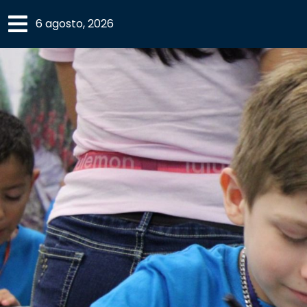
×
6 agosto, 2026
SECCIONES
ACADEMIA
CAMPUS
UANL
COMUNIDAD
UANL
CULTURA
DEPORTES
I+D+I
EXPERTOS