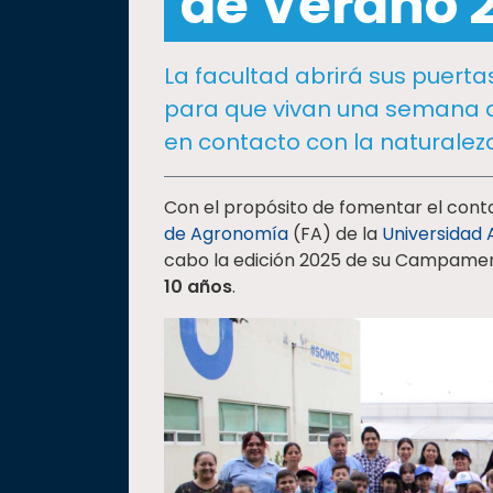
de Verano 
social
Vinculación
La facultad abrirá sus puertas
Historia
para que vivan una semana de
Universiada
en contacto con la naturalez
Nacional
Con el propósito de fomentar el conta
de Agronomía
(FA) de la
Universidad
cabo la edición 2025 de su Campame
10 años
.