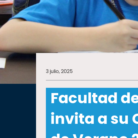
SALUD
SUSTENTABILIDAD
TEMAS
3 julio, 2025
Oferta
educativa
Facultad d
Estudiantes
Rectoría
invita a s
Investigación
Internacionalización
Responsabilidad