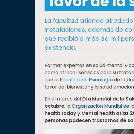
favor de la
social
Vinculación
La facultad atiende alrededor
Historia
instalaciones, además de co
Universiada
que recibió a más de mil per
Nacional
existencia.
Formar expertos en salud mental y cont
como ofrecer servicios para su tratam
que la
Facultad de Psicología
de la
Un
favor del bienestar y la salud emocion
En el marco del
Día Mundial de la Sa
octubre
, la
Organización Mundial de la
health today
y
Mental health atlas 
personas padecen trastornos de sa