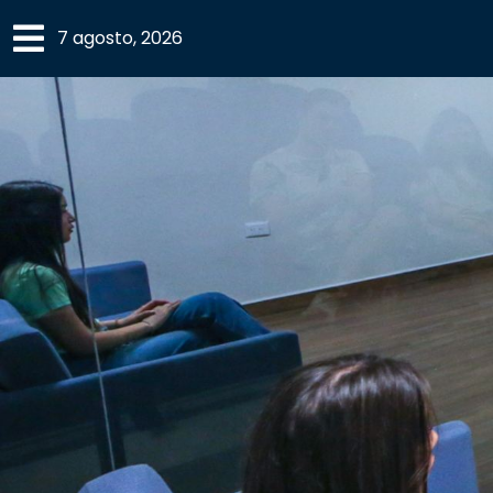
×
7 agosto, 2026
SECCIONES
ACADEMIA
CAMPUS
UANL
COMUNIDAD
UANL
CULTURA
DEPORTES
I+D+I
EXPERTOS