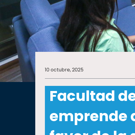
SALUD
SUSTENTABILIDAD
TEMAS
10 octubre, 2025
Oferta
educativa
Facultad de
Estudiantes
Rectoría
emprende a
Investigación
Internacionalización
Responsabilidad