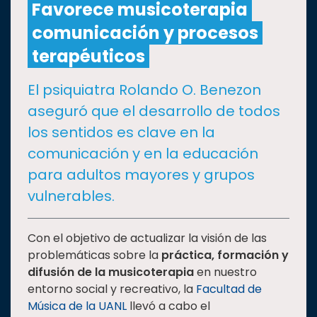
Favorece musicoterapia
comunicación y procesos
CULTURA
terapéuticos
DEPORTES
El psiquiatra Rolando O. Benezon
aseguró que el desarrollo de todos
I+D+I
EXPERTOS
los sentidos es clave en la
comunicación y en la educación
SALUD
para adultos mayores y grupos
vulnerables.
SUSTENTABILIDAD
Con el objetivo de actualizar la visión de las
problemáticas sobre la
práctica, formación y
TEMAS
difusión de la musicoterapia
en nuestro
entorno social y recreativo, la
Facultad de
Oferta
Música de la UANL
llevó a cabo el
educativa