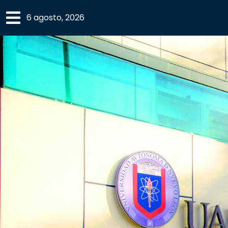
×
6 agosto, 2026
SECCIONES
ACADEMIA
CAMPUS
UANL
COMUNIDAD
UANL
CULTURA
DEPORTES
I+D+I
EXPERTOS