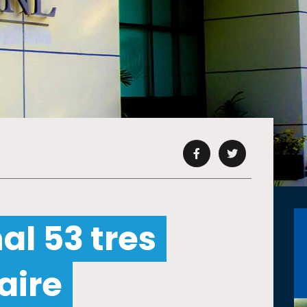
al 53 tres
aire