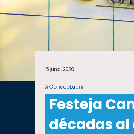
SALUD
SUSTENTABILIDAD
TEMAS
15 junio, 2020
Oferta
educativa
#ConoceLaUni
Estudiantes
Festeja Can
Rectoría
Investigación
décadas al 
Internacionalización
Responsabilidad