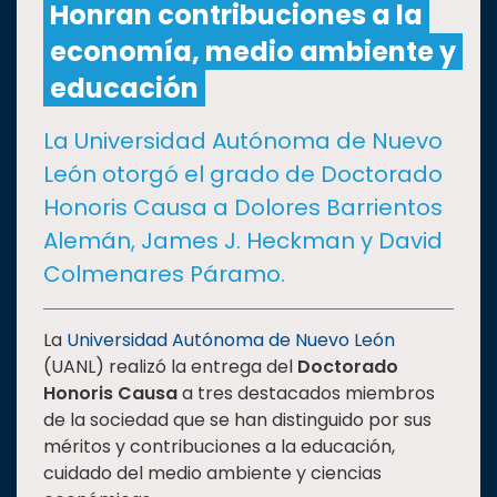
Honran contribuciones a la
economía, medio ambiente y
CULTURA
educación
DEPORTES
La Universidad Autónoma de Nuevo
León otorgó el grado de Doctorado
I+D+I
EXPERTOS
Honoris Causa a Dolores Barrientos
Alemán, James J. Heckman y David
SALUD
Colmenares Páramo.
SUSTENTABILIDAD
La
Universidad Autónoma de Nuevo León
(UANL) realizó la entrega del
Doctorado
Honoris Causa
a tres destacados miembros
TEMAS
de la sociedad que se han distinguido por sus
méritos y contribuciones a la educación,
Oferta
cuidado del medio ambiente y ciencias
educativa