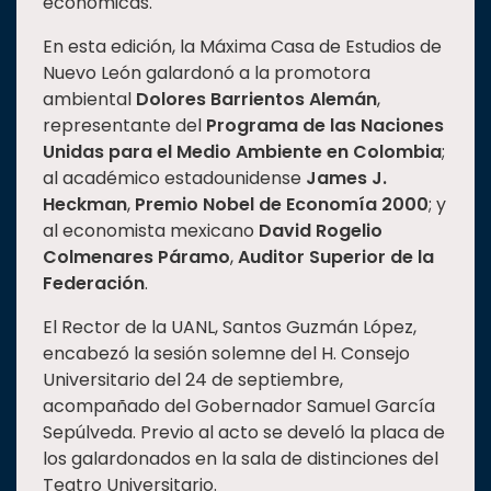
económicas.
Estudiantes
En esta edición, la Máxima Casa de Estudios de
Rectoría
Nuevo León galardonó a la promotora
ambiental
Dolores Barrientos Alemán
,
Investigación
representante del
Programa de las Naciones
Internacionalización
Unidas para el Medio Ambiente en Colombia
;
Responsabilidad
al académico estadounidense
James J.
social
Heckman
,
Premio Nobel de Economía 2000
; y
al economista mexicano
David Rogelio
Vinculación
Colmenares
Páramo
,
Auditor Superior de la
Historia
Federación
.
Universiada
El Rector de la UANL, Santos Guzmán López,
Nacional
encabezó la sesión solemne del H. Consejo
Universitario del 24 de septiembre,
acompañado del Gobernador Samuel García
Sepúlveda. Previo al acto se develó la placa de
los galardonados en la sala de distinciones del
Teatro Universitario.