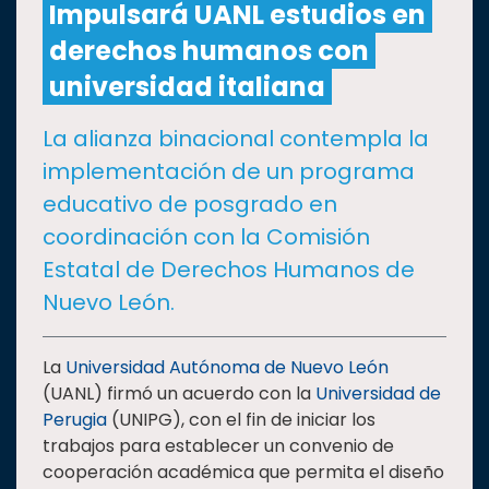
Impulsará UANL estudios en
derechos humanos con
CULTURA
universidad italiana
DEPORTES
La alianza binacional contempla la
implementación de un programa
I+D+I
EXPERTOS
educativo de posgrado en
coordinación con la Comisión
SALUD
Estatal de Derechos Humanos de
Nuevo León.
SUSTENTABILIDAD
La
Universidad Autónoma de Nuevo León
(UANL) firmó un acuerdo con la
Universidad de
TEMAS
Perugia
(UNIPG), con el fin de iniciar los
trabajos para establecer un convenio de
Oferta
cooperación académica que permita el diseño
educativa