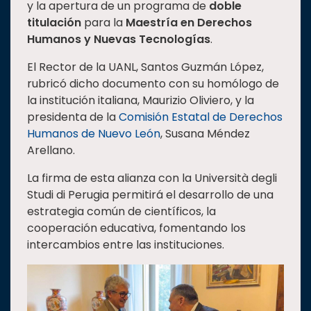
y la apertura de un programa de
doble
Estudiantes
titulación
para la
Maestría en Derechos
Humanos y Nuevas Tecnologías
.
Rectoría
Investigación
El Rector de la UANL, Santos Guzmán López,
rubricó dicho documento con su homólogo de
Internacionalización
la institución italiana, Maurizio Oliviero, y la
Responsabilidad
presidenta de la
Comisión Estatal de Derechos
social
Humanos de Nuevo León
, Susana Méndez
Arellano.
Vinculación
Historia
La firma de esta alianza con la Università degli
Studi di Perugia permitirá el desarrollo de una
Universiada
estrategia común de científicos, la
Nacional
cooperación educativa, fomentando los
intercambios entre las instituciones.