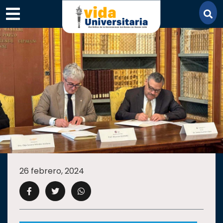
×
SECCIONES
ACADEMIA
26 febrero, 2024
CAMPUS
UANL
COMUNIDAD
UANL