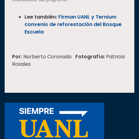
Lee también:
Firman UANL y Ternium
convenio de reforestación del Bosque
Escuela
Por:
Norberto Coronado
Fotografía:
Patricia
Rosales