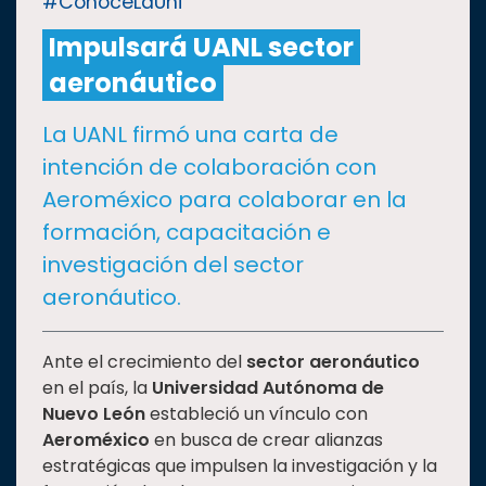
#ConoceLaUni
Impulsará UANL sector
CULTURA
aeronáutico
DEPORTES
La UANL firmó una carta de
intención de colaboración con
I+D+I
EXPERTOS
Aeroméxico para colaborar en la
formación, capacitación e
SALUD
investigación del sector
aeronáutico.
SUSTENTABILIDAD
Ante el crecimiento del
sector aeronáutico
en el país, la
Universidad Autónoma de
TEMAS
Nuevo León
estableció un vínculo con
Aeroméxico
en busca de crear alianzas
Oferta
estratégicas que impulsen la investigación y la
educativa