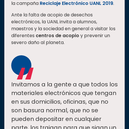
la campaña
Reciclaje Electrónico UANL 2019
.
Estudiantes
Ante la falta de acopio de desechos
Rectoría
electrónicos, la UANL invita a alumnos,
Investigación
maestros y la sociedad en general a visitar los
diferentes
centros de acopio
y prevenir un
Internacionalización
severo daño al planeta.
Responsabilidad
“
social
Vinculación
Historia
Universiada
Invitamos a la gente a que todos los
Nacional
materiales electrónicos que tengan
en sus domicilios, oficinas, que no
son basura normal, que no se
pueden depositar en cualquier
parte, los traigan para que sigan un