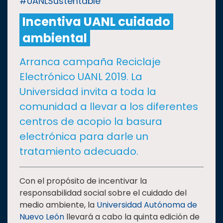
#UANLSustentable
Incentiva UANL cuidado
CULTURA
ambiental
DEPORTES
Arranca campaña Reciclaje
Electrónico UANL 2019. La
I+D+I
EXPERTOS
Universidad invita a toda la
comunidad a llevar a los diferentes
SALUD
centros de acopio la basura
electrónica para darle un
SUSTENTABILIDAD
tratamiento adecuado.
TEMAS
Con el propósito de incentivar la
responsabilidad social sobre el cuidado del
medio ambiente, la
Universidad Autónoma de
Oferta
Nuevo León
llevará a cabo la quinta edición de
educativa