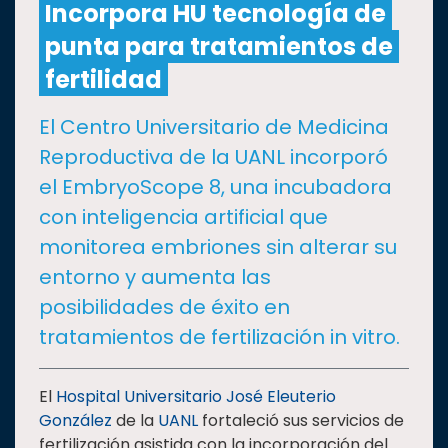
Incorpora HU tecnología de
punta para tratamientos de
CULTURA
fertilidad
DEPORTES
El Centro Universitario de Medicina
Reproductiva de la UANL incorporó
I+D+I
EXPERTOS
el EmbryoScope 8, una incubadora
con inteligencia artificial que
SALUD
monitorea embriones sin alterar su
entorno y aumenta las
SUSTENTABILIDAD
posibilidades de éxito en
tratamientos de fertilización in vitro.
TEMAS
El
Hospital Universitario José Eleuterio
Oferta
González
de la
UANL
fortaleció sus servicios de
educativa
fertilización asistida con la incorporación del