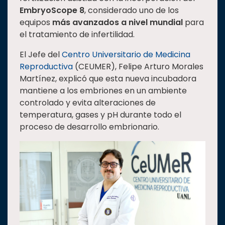
EmbryoScope 8
, considerado uno de los
Estudiantes
equipos
más avanzados a nivel mundial
para
Rectoría
el tratamiento de infertilidad.
Investigación
El Jefe del
Centro Universitario de Medicina
Internacionalización
Reproductiva
(CEUMER), Felipe Arturo Morales
Martínez, explicó que esta nueva incubadora
Responsabilidad
mantiene a los embriones en un ambiente
social
controlado y evita alteraciones de
Vinculación
temperatura, gases y pH durante todo el
Historia
proceso de desarrollo embrionario.
Universiada
Nacional