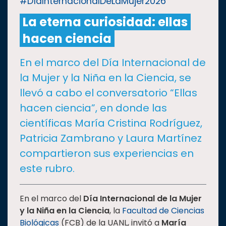
#DíaInternacionalDeLaMujer2026
La eterna curiosidad: ellas
CULTURA
hacen ciencia
DEPORTES
En el marco del Día Internacional de
la Mujer y la Niña en la Ciencia, se
I+D+I
EXPERTOS
llevó a cabo el conversatorio “Ellas
hacen ciencia”, en donde las
SALUD
científicas María Cristina Rodríguez,
Patricia Zambrano y Laura Martínez
SUSTENTABILIDAD
compartieron sus experiencias en
este rubro.
TEMAS
En el marco del
Día Internacional de la Mujer
y la Niña en la Ciencia
, la
Facultad de Ciencias
Oferta
educativa
Biológicas
(FCB) de la UANL, invitó a
María