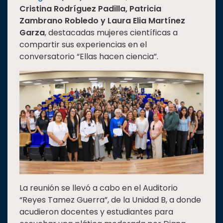
Cristina Rodríguez Padilla, Patricia
Estudiantes
Zambrano Robledo y Laura Elia Martínez
Rectoría
Garza
, destacadas mujeres científicas a
compartir sus experiencias en el
Investigación
conversatorio “Ellas hacen ciencia”.
Internacionalización
Responsabilidad
social
Vinculación
Historia
Universiada
Nacional
La reunión se llevó a cabo en el Auditorio
“Reyes Tamez Guerra”, de la Unidad B, a donde
acudieron docentes y estudiantes para