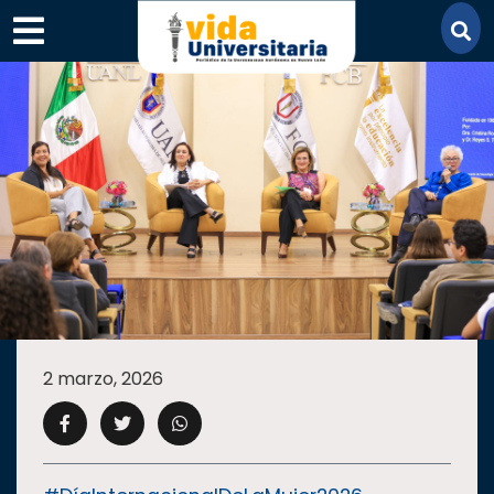
×
SECCIONES
ACADEMIA
2 marzo, 2026
CAMPUS
UANL
COMUNIDAD
UANL