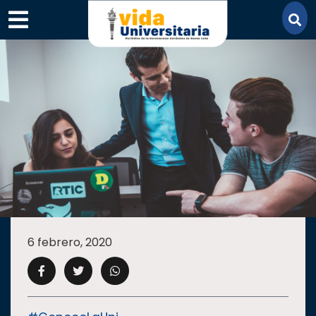
×
SECCIONES
ACADEMIA
6 febrero, 2020
CAMPUS
UANL
COMUNIDAD
UANL