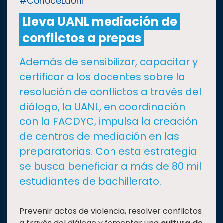
#ConoceLaUni
Lleva UANL mediación de
CULTURA
conflictos a prepas
DEPORTES
Además de sensibilizar, capacitar y
certificar a los docentes sobre la
I+D+I
EXPERTOS
resolución de conflictos a través del
diálogo, la UANL, en coordinación
SALUD
con la FACDYC, impulsa la creación
de centros de mediación en las
SUSTENTABILIDAD
preparatorias. Con esta estrategia
se busca beneficiar a más de 80 mil
TEMAS
estudiantes de bachillerato.
Oferta
Prevenir actos de violencia, resolver conflictos
educativa
a través del diálogo y fomentar una
cultura de