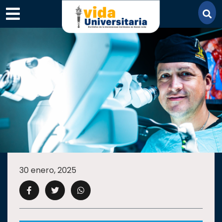
×
SECCIONES
ACADEMIA
30 enero, 2025
CAMPUS
UANL
COMUNIDAD
UANL