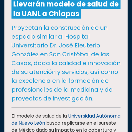
Llevarán modelo de salud de
la UANL a Chiapas
CULTURA
Proyectan la construcción de un
DEPORTES
espacio similar al Hospital
Universitario Dr. José Eleuterio
I+D+I
EXPERTOS
González en San Cristóbal de las
Casas, dada la calidad e innovación
SALUD
de su atención y servicios, así como
la excelencia en la formación de
SUSTENTABILIDAD
profesionales de la medicina y de
proyectos de investigación.
TEMAS
El modelo de salud de la
Universidad Autónoma
de Nuevo León
busca replicarse en el sureste
Oferta
educativa
de México dado su impacto en la cobertura y