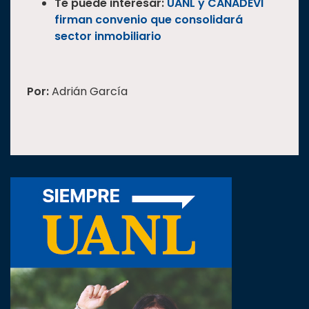
Te puede interesar:
UANL y CANADEVI
firman convenio que consolidará
sector inmobiliario
Por:
Adrián García