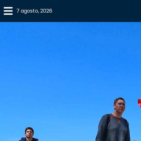
×
7 agosto, 2026
SECCIONES
ACADEMIA
CAMPUS
UANL
COMUNIDAD
UANL
CULTURA
DEPORTES
I+D+I
EXPERTOS