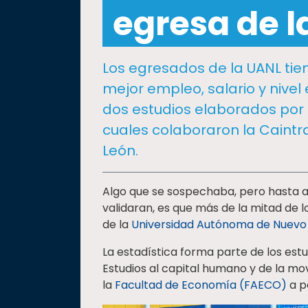
social
egresa de l
Vinculación
Historia
Los egresados de la UANL ti
Universiada
mejor empleo, salario y nive
Nacional
dos estudios elaborados por 
cuales colaboraron la Caintr
León.
Algo que se sospechaba, pero hasta ah
validaran, es que más de la mitad de 
de la
Universidad Autónoma de Nuevo
La estadística forma parte de los est
Estudios al capital humano y de la mov
la
Facultad de Economía (FAECO)
a p