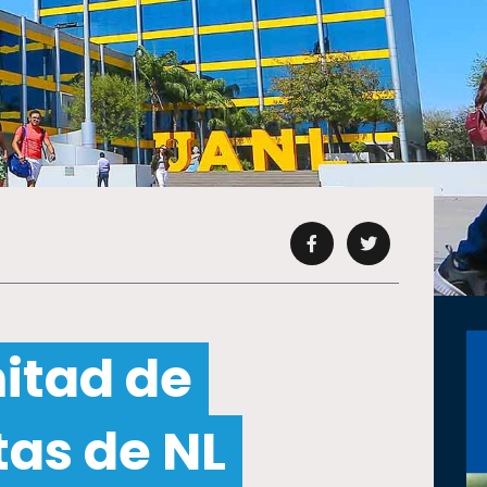
itad de
tas de NL