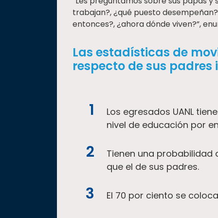
“Les preguntamos sobre sus papás y s
trabajan?, ¿qué puesto desempeñan?, 
entonces?, ¿ahora dónde viven?”, enum
Las estadísticas de movi
respecto de sus padres 
Los egresados UANL tiene
nivel de educación por e
Tienen una probabilidad 
que el de sus padres.
El 70 por ciento se colo