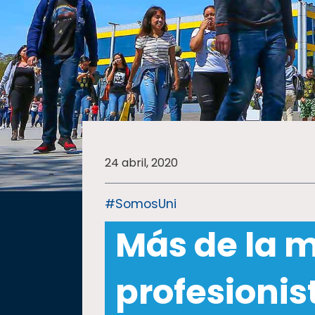
SALUD
SUSTENTABILIDAD
TEMAS
24 abril, 2020
Oferta
educativa
#SomosUni
Estudiantes
Más de la m
Rectoría
Investigación
profesionis
Internacionalización
Responsabilidad