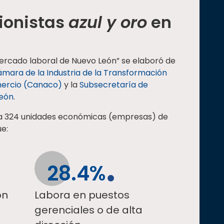
ionistas
azul y oro
en
mercado laboral de Nuevo León” se elaboró de
mara de la Industria de la Transformación
ercio (Canaco)
y la
Subsecretaría de
León
.
 a 324 unidades económicas (empresas) de
e:
28.4%
ón
Labora en puestos
gerenciales o de alta