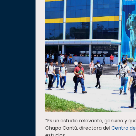
“Es un estudio relevante, genuino y qu
Chapa Cantú, directora del
Centro de
estudios.