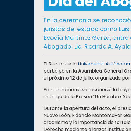
Día del Ab
social
Vinculación
En la ceremonia se reconoció
Historia
juristas del estado como Luis
Universiada
Evodia Martínez Garza, entre
Nacional
Abogado. Lic. Ricardo A. Ayala 
El Rector de la
Universidad Autónoma
participó en la
Asamblea General Ord
el
próximo 12 de julio
, organizada por
En la ceremonia se reconoció la traye
entrega de la Presea “Un Hombre Abogad
Durante la apertura del acto, el pres
Nuevo León, Fidencio Montemayor Garz
organismo y la importancia de fortale
Derecho mediante alianzas instituciona