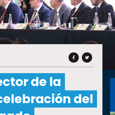
ector de la
celebración del