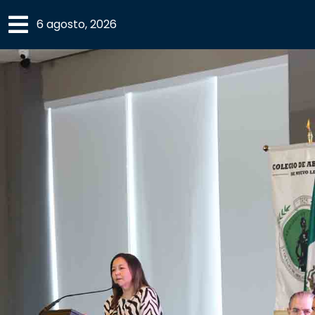
×
6 agosto, 2026
SECCIONES
ACADEMIA
CAMPUS
UANL
COMUNIDAD
UANL
CULTURA
DEPORTES
I+D+I
EXPERTOS