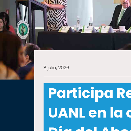
SALUD
SUSTENTABILIDAD
TEMAS
8 julio, 2026
Oferta
educativa
Participa R
Estudiantes
Rectoría
UANL en la 
Investigación
Internacionalización
Responsabilidad