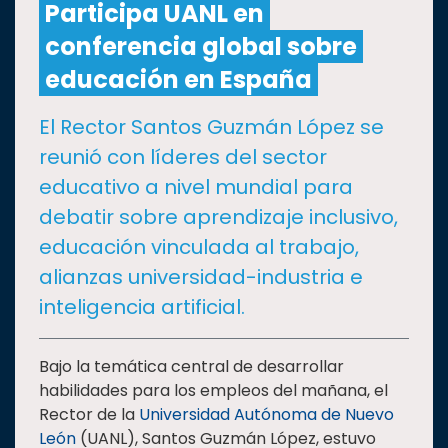
Participa UANL en
conferencia global sobre
CULTURA
educación en España
DEPORTES
El Rector Santos Guzmán López se
reunió con líderes del sector
I+D+I
EXPERTOS
educativo a nivel mundial para
debatir sobre aprendizaje inclusivo,
SALUD
educación vinculada al trabajo,
alianzas universidad-industria e
SUSTENTABILIDAD
inteligencia artificial.
TEMAS
Bajo la temática central de desarrollar
habilidades para los empleos del mañana, el
Rector de la
Universidad Autónoma de Nuevo
Oferta
León
(UANL), Santos Guzmán López, estuvo
educativa