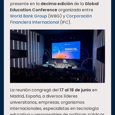
presente en la
decima edición
de la
Global
Estudiantes
Education Conference
organizada entre
Rectoría
World Bank Group
(WBG) y
Corporación
Financiera Internacional
(IFC).
Investigación
Internacionalización
Responsabilidad
social
Vinculación
Historia
Universiada
Nacional
La reunión congregó del
17 al 18 de junio
en
Madrid, España, a diversos líderes
universitarios, empresas, organismos
internacionales, especialistas en tecnología
educativa y responsables de políticas públicas