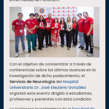
Estudiantes
Rectoría
Investigación
Internacionalización
Responsabilidad
social
Vinculación
Historia
Con el objetivo de concientizar a través de
Universiada
conferencias sobre los últimos avances en la
Nacional
investigación de dicho padecimiento, el
Servicio de Neurología
del
Hospital
Universitario Dr. José Eleuterio González
organizó este evento dirigido a estudiantes,
profesores y pacientes con esta condición.
La profesora investigadora de la
Facultad de