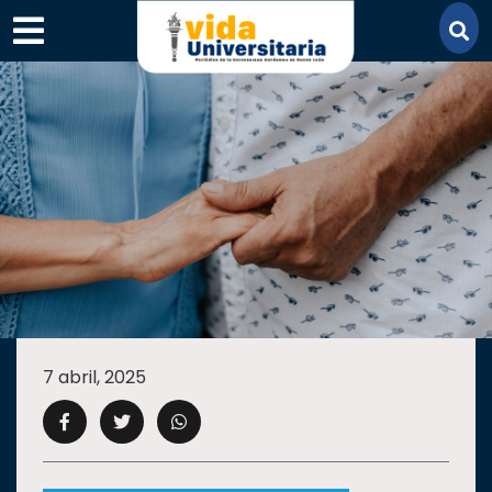
×
SECCIONES
ACADEMIA
7 abril, 2025
CAMPUS
UANL
COMUNIDAD
UANL