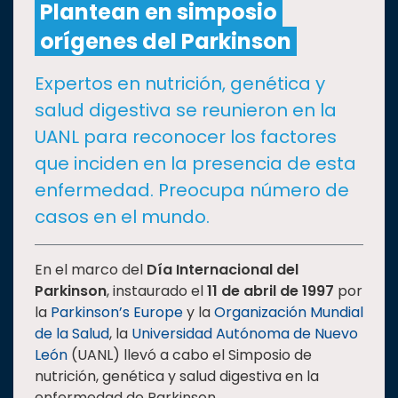
Plantean en simposio
orígenes del Parkinson
CULTURA
Expertos en nutrición, genética y
DEPORTES
salud digestiva se reunieron en la
UANL para reconocer los factores
I+D+I
EXPERTOS
que inciden en la presencia de esta
enfermedad. Preocupa número de
SALUD
casos en el mundo.
SUSTENTABILIDAD
En el marco del
Día Internacional del
Parkinson
, instaurado el
11 de abril de 1997
por
la
Parkinson’s Europe
y la
Organización Mundial
TEMAS
de la Salud
, la
Universidad Autónoma de Nuevo
León
(UANL) llevó a cabo el Simposio de
Oferta
nutrición, genética y salud digestiva en la
educativa
enfermedad de Parkinson.