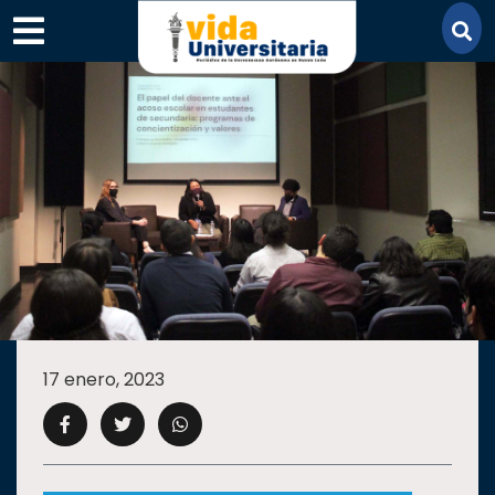
×
SECCIONES
ACADEMIA
17 enero, 2023
CAMPUS
UANL
COMUNIDAD
UANL