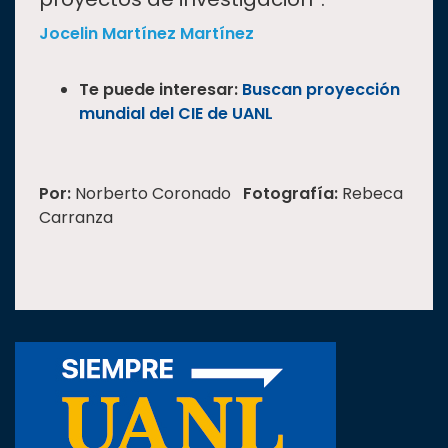
Jocelin Martínez Martínez
Te puede interesar:
Buscan proyección
mundial del CIE de UANL
Por:
Norberto Coronado
Fotografía:
Rebeca
Carranza