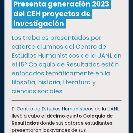
Presenta generación 2023
del CEH proyectos de
CULTURA
investigación
DEPORTES
Los trabajos presentados por
catorce alumnos del Centro de
I+D+I
EXPERTOS
Estudios Humanísticos de la UANL en
el 15º Coloquio de Resultados están
SALUD
enfocados temáticamente en la
filosofía, historia, literatura y
SUSTENTABILIDAD
ciencias sociales.
TEMAS
El
Centro de Estudios Humanísticos
de la
UANL
llevó a cabo el
décimo quinto Coloquio de
Resultados
donde sus catorce estudiantes
Oferta
presentaron los avances de sus
educativa