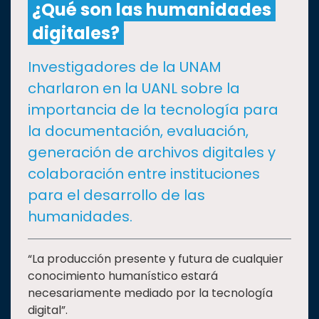
¿Qué son las humanidades
digitales?
CULTURA
Investigadores de la UNAM
DEPORTES
charlaron en la UANL sobre la
importancia de la tecnología para
I+D+I
EXPERTOS
la documentación, evaluación,
generación de archivos digitales y
SALUD
colaboración entre instituciones
para el desarrollo de las
SUSTENTABILIDAD
humanidades.
TEMAS
“La producción presente y futura de cualquier
conocimiento humanístico estará
necesariamente mediado por la tecnología
Oferta
digital”.
educativa