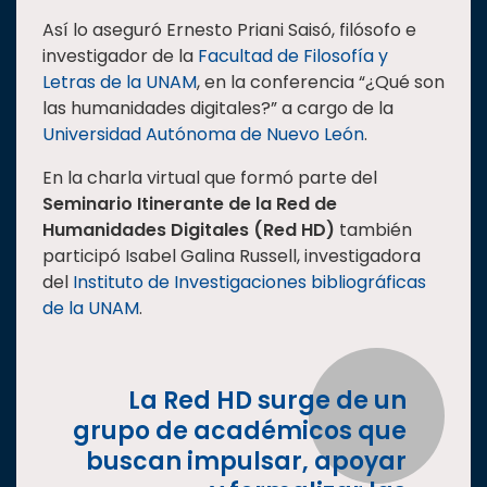
Estudiantes
Así lo aseguró Ernesto Priani Saisó, filósofo e
investigador de la
Facultad de Filosofía y
Rectoría
Letras de la UNAM
, en la conferencia “¿Qué son
Investigación
las humanidades digitales?” a cargo de la
Universidad Autónoma de Nuevo León
.
Internacionalización
Responsabilidad
En la charla virtual que formó parte del
social
Seminario Itinerante de la Red de
Humanidades Digitales (Red HD)
también
Vinculación
participó Isabel Galina Russell, investigadora
Historia
del
Instituto de Investigaciones bibliográficas
de la UNAM
.
Universiada
Nacional
La Red HD surge de un
grupo de académicos que
buscan impulsar, apoyar